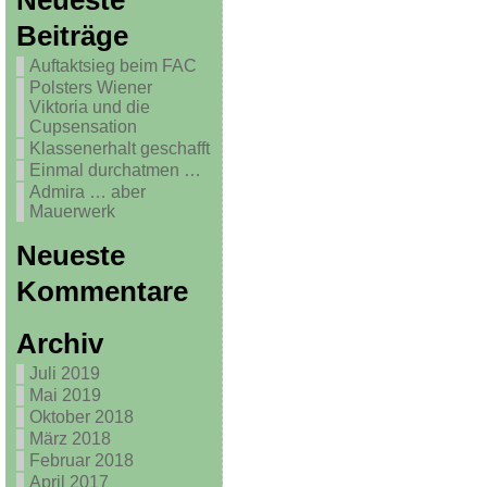
Neueste
Beiträge
Auftaktsieg beim FAC
Polsters Wiener
Viktoria und die
Cupsensation
Klassenerhalt geschafft
Einmal durchatmen …
Admira … aber
Mauerwerk
Neueste
Kommentare
Archiv
Juli 2019
Mai 2019
Oktober 2018
März 2018
Februar 2018
April 2017