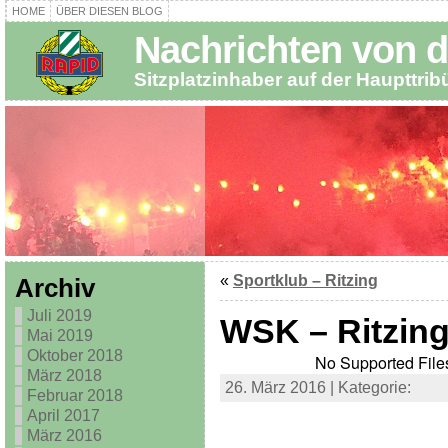
HOME
ÜBER DIESEN BLOG
Nachrichten von d
Sitzplatzinhaber auf der Haupttri
«
Sportklub – Ritzing
Archiv
Juli 2019
WSK – Ritzin
Mai 2019
Oktober 2018
No Supported Files
März 2018
26. März 2016 | Kategorie:
Februar 2018
April 2017
März 2016