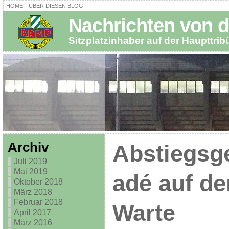
HOME
ÜBER DIESEN BLOG
Nachrichten von d
Sitzplatzinhaber auf der Haupttri
Archiv
Abstiegsg
Juli 2019
Mai 2019
adé auf d
Oktober 2018
März 2018
Februar 2018
Warte
April 2017
März 2016