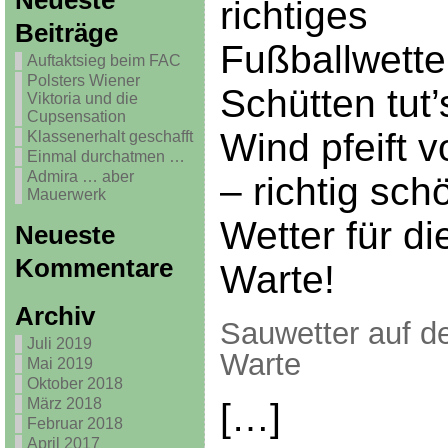
Neueste
richtiges
Beiträge
Fußballwette
Auftaktsieg beim FAC
Polsters Wiener
Schütten tut’
Viktoria und die
Cupsensation
Wind pfeift v
Klassenerhalt geschafft
Einmal durchatmen …
Admira … aber
– richtig sch
Mauerwerk
Wetter für d
Neueste
Kommentare
Warte!
Archiv
Sauwetter auf d
Juli 2019
Warte
Mai 2019
Oktober 2018
März 2018
[…]
Februar 2018
April 2017