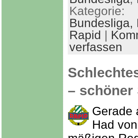
Kategorie:
Bundesliga,
Rapid
|
Kom
verfassen
Schlechte
– schöner
Gerade 
Had von