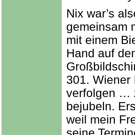
Nix war’s als
gemeinsam mi
mit einem Bie
Hand auf de
Großbildschi
301. Wiener
verfolgen … 
bejubeln. Ers
weil mein Fr
seine Termin