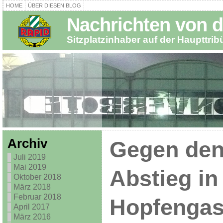
HOME
ÜBER DIESEN BLOG
Nachrichten von d
Sitzplatzinhaber auf der Haupttri
Archiv
Gegen de
Juli 2019
Mai 2019
Abstieg in
Oktober 2018
März 2018
Februar 2018
Hopfenga
April 2017
März 2016