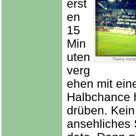
erst
en
15
Min
uten
Thema Vorrat
verg
ehen mit ein
Halbchance 
drüben. Kein
ansehliches 