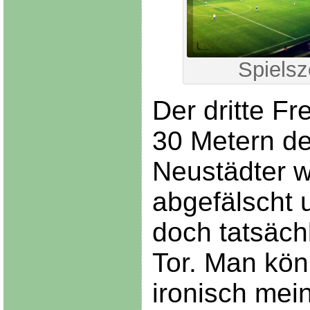
Spiels
Der dritte Fr
30 Metern d
Neustädter w
abgefälscht 
doch tatsäch
Tor. Man kön
ironisch mei