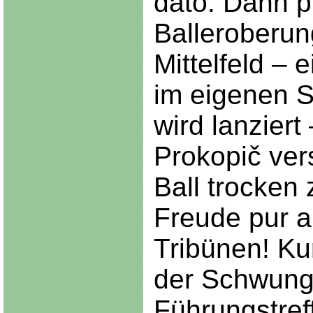
dato. Dann pl
Balleroberun
Mittelfeld – 
im eigenen S
wird lanziert
Prokopič ver
Ball trocken
Freude pur a
Tribünen! Ku
der Schwung
Führungstref