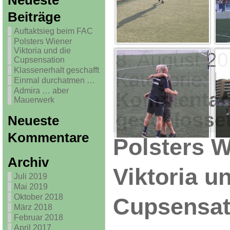
Neueste
Beiträge
Auftaktsieg beim FAC
Polsters Wiener
Viktoria und die
8. August 20
Cupsensation
Klassenerhalt geschafft
Kategorie: |
Einmal durchatmen …
Admira … aber
Kommentar
Mauerwerk
geschlosse
Neueste
Kommentare
Polsters W
Archiv
Viktoria u
Juli 2019
Mai 2019
Oktober 2018
Cupsensat
März 2018
Februar 2018
April 2017