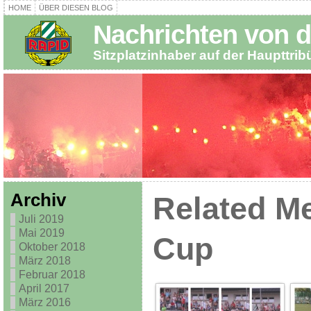
HOME
ÜBER DIESEN BLOG
Nachrichten von d
Sitzplatzinhaber auf der Haupttri
Archiv
Related Me
Juli 2019
Mai 2019
Cup
Oktober 2018
März 2018
Februar 2018
April 2017
März 2016