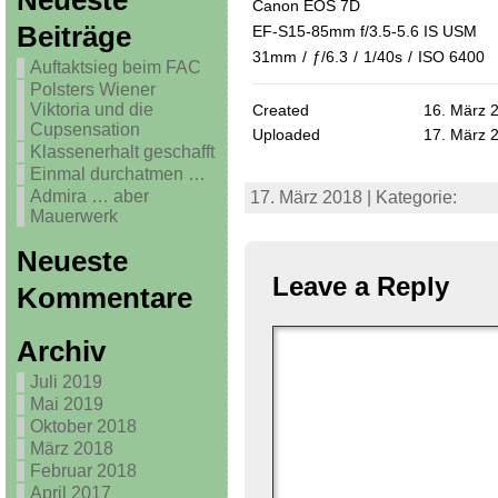
Neueste
Canon EOS 7D
Beiträge
EF-S15-85mm f/3.5-5.6 IS USM
31mm
/
ƒ/6.3
/
1/40s
/
ISO 6400
Auftaktsieg beim FAC
Polsters Wiener
Viktoria und die
Created
16. März 
Cupsensation
Uploaded
17. März 
Klassenerhalt geschafft
Einmal durchatmen …
Admira … aber
17. März 2018 | Kategorie:
Mauerwerk
Neueste
Leave a Reply
Kommentare
Archiv
Juli 2019
Mai 2019
Oktober 2018
März 2018
Februar 2018
April 2017