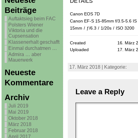
Neueste
DETAILS
Beiträge
Canon EOS 7D
Auftaktsieg beim FAC
Canon EF-S 15-85mm f/3.5-5.6 I
Polsters Wiener
15mm
/
ƒ/6.3
/
1/20s
/
ISO 3200
Viktoria und die
Cupsensation
Klassenerhalt geschafft
Created
16. März 
Einmal durchatmen …
Uploaded
17. März 
Admira … aber
Mauerwerk
17. März 2018 | Kategorie:
Neueste
Kommentare
Leave a Reply
Archiv
Juli 2019
Mai 2019
Oktober 2018
März 2018
Februar 2018
April 2017