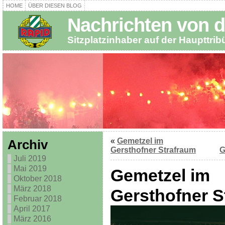
HOME
ÜBER DIESEN BLOG
Nachrichten von d
Sitzplatzinhaber auf der Haupttri
«
Gemetzel im
Archiv
Gersthofner Strafraum
G
Juli 2019
Mai 2019
Gemetzel im
Oktober 2018
März 2018
Gersthofner S
Februar 2018
April 2017
März 2016