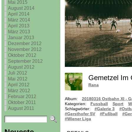
Mai 2015
August 2014
April 2014
März 2014
April 2013
März 2013
Januar 2013
Dezember 2012
November 2012
Oktober 2012
September 2012
August 2012
Juli 2012
Mai 2012
April 2012
Rana
März 2012
Februar 2012
Album:
20180316 Ostbahn XI - G
Oktober 2011
Kategorien:
Fussball
Sport
W
August 2011
Schlagwörter:
#Galerie 3
#Ostb
#Gersthofer SV
#Fußball
#Ger
#Wiener Liga