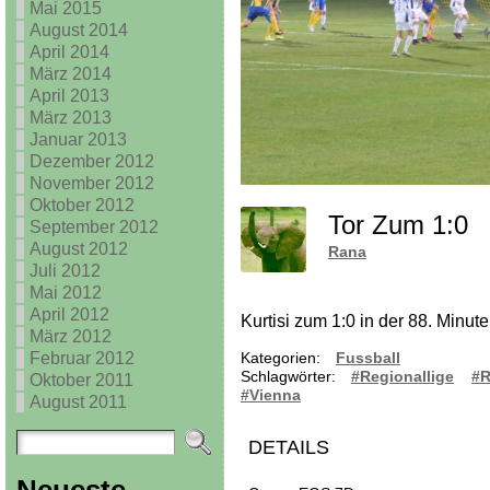
Mai 2015
August 2014
April 2014
März 2014
April 2013
März 2013
Januar 2013
Dezember 2012
November 2012
Oktober 2012
Tor Zum 1:0
September 2012
August 2012
Rana
Juli 2012
Mai 2012
April 2012
Kurtisi zum 1:0 in der 88. Minute
März 2012
Februar 2012
Kategorien:
Fussball
Schlagwörter:
#Regionallige
#
Oktober 2011
#Vienna
August 2011
DETAILS