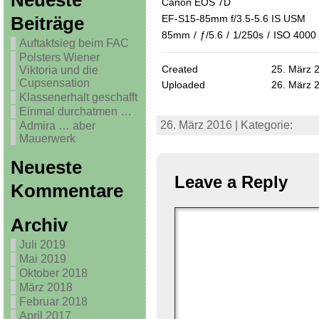
Neueste
Canon EOS 7D
EF-S15-85mm f/3.5-5.6 IS USM
Beiträge
85mm
/
ƒ/5.6
/
1/250s
/
ISO 4000
Auftaktsieg beim FAC
Polsters Wiener
Created
25. März 
Viktoria und die
Cupsensation
Uploaded
26. März 
Klassenerhalt geschafft
Einmal durchatmen …
26. März 2016 | Kategorie:
Admira … aber
Mauerwerk
Neueste
Leave a Reply
Kommentare
Archiv
Juli 2019
Mai 2019
Oktober 2018
März 2018
Februar 2018
April 2017