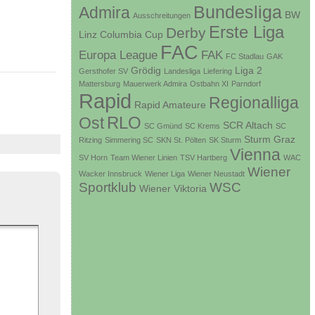
Bundesliga
Admira
BW
Ausschreitungen
Erste Liga
Derby
Linz
Columbia
Cup
FAC
Europa League
FAK
FC Stadlau
GAK
Grödig
Liga 2
Gersthofer SV
Landesliga
Liefering
Mattersburg
Mauerwerk Admira
Ostbahn XI
Parndorf
Rapid
Regionalliga
Rapid Amateure
RLO
Ost
SCR Altach
SC Gmünd
SC Krems
SC
Sturm Graz
Ritzing
Simmering SC
SKN St. Pölten
SK Sturm
Vienna
SV Horn
Team Wiener Linien
TSV Hartberg
WAC
Wiener
Wacker Innsbruck
Wiener Liga
Wiener Neustadt
Sportklub
WSC
Wiener Viktoria