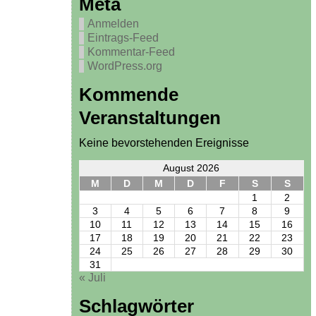
Meta
Anmelden
Eintrags-Feed
Kommentar-Feed
WordPress.org
Kommende
Veranstaltungen
Keine bevorstehenden Ereignisse
August 2026
M
D
M
D
F
S
S
1
2
3
4
5
6
7
8
9
10
11
12
13
14
15
16
17
18
19
20
21
22
23
24
25
26
27
28
29
30
31
« Juli
Schlagwörter