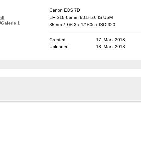
Canon EOS 7D
EF-S15-85mm f/3.5-5.6 IS USM
ll
#Galerie 1
85mm
/
ƒ/6.3
/
1/160s
/
ISO 320
Created
17. März 2018
Uploaded
18. März 2018