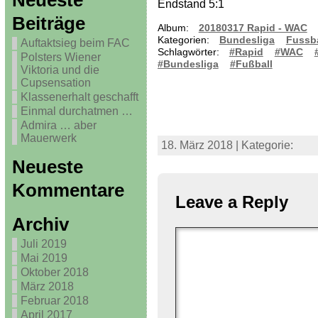
Neueste
Endstand 5:1
Beiträge
Album:
20180317 Rapid - WAC
Kategorien:
Bundesliga
Fussba
Auftaktsieg beim FAC
Schlagwörter:
#Rapid
#WAC
Polsters Wiener
#Bundesliga
#Fußball
Viktoria und die
Cupsensation
Klassenerhalt geschafft
Einmal durchatmen …
Admira … aber
Mauerwerk
18. März 2018 | Kategorie:
Neueste
Kommentare
Leave a Reply
Archiv
Juli 2019
Mai 2019
Oktober 2018
März 2018
Februar 2018
April 2017