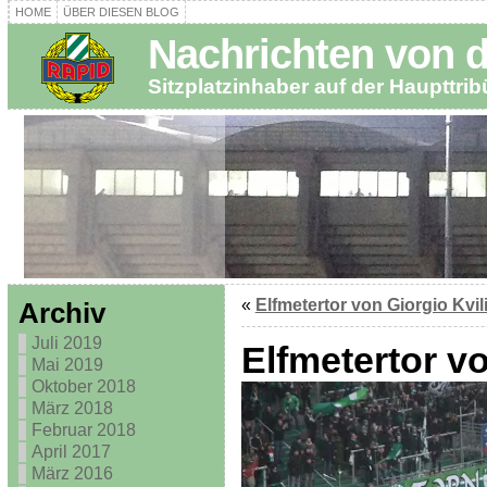
HOME
ÜBER DIESEN BLOG
Nachrichten von 
Sitzplatzinhaber auf der Haupttri
«
Elfmetertor von Giorgio Kvil
Archiv
Juli 2019
Elfmetertor vo
Mai 2019
Oktober 2018
März 2018
Februar 2018
April 2017
März 2016