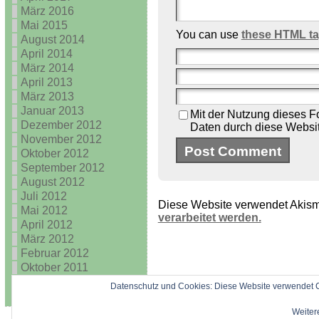
März 2016
Mai 2015
You can use
these HTML t
August 2014
April 2014
März 2014
April 2013
März 2013
Januar 2013
Mit der Nutzung dieses Fo
Dezember 2012
Daten durch diese Websi
November 2012
Oktober 2012
September 2012
August 2012
Juli 2012
Diese Website verwendet Akism
Mai 2012
verarbeitet werden.
April 2012
März 2012
Februar 2012
Oktober 2011
August 2011
Datenschutz und Cookies: Diese Website verwendet C
Weitere