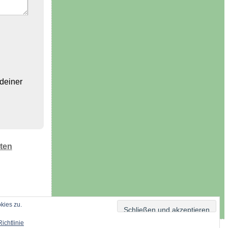
 deiner
ten
kies zu.
ichtlinie