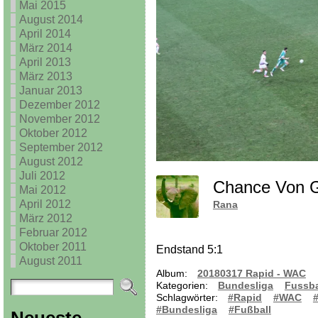
Mai 2015
August 2014
April 2014
März 2014
April 2013
März 2013
Januar 2013
Dezember 2012
November 2012
Oktober 2012
September 2012
August 2012
Juli 2012
Chance Von Gi
Mai 2012
April 2012
Rana
März 2012
Februar 2012
Oktober 2011
Endstand 5:1
August 2011
Album:
20180317 Rapid - WAC
Kategorien:
Bundesliga
Fussba
Schlagwörter:
#Rapid
#WAC
#
#Bundesliga
#Fußball