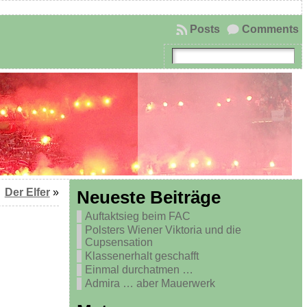
Posts
Comments
Der Elfer
»
Neueste Beiträge
Auftaktsieg beim FAC
Polsters Wiener Viktoria und die
Cupsensation
Klassenerhalt geschafft
Einmal durchatmen …
Admira … aber Mauerwerk