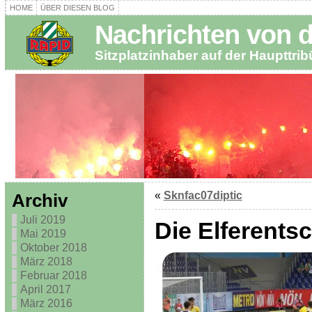
HOME
ÜBER DIESEN BLOG
Nachrichten von 
Sitzplatzinhaber auf der Haupttri
«
Sknfac07diptic
Archiv
Juli 2019
Die Elferents
Mai 2019
Oktober 2018
März 2018
Februar 2018
April 2017
März 2016