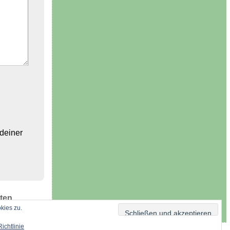
 deiner
ten
kies zu.
ichtlinie