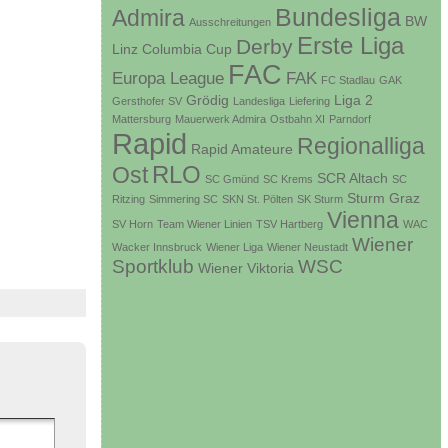
Bundesliga
Admira
BW
Ausschreitungen
Erste Liga
Derby
Linz
Columbia
Cup
FAC
Europa League
FAK
FC Stadlau
GAK
Grödig
Liga 2
Gersthofer SV
Landesliga
Liefering
Mattersburg
Mauerwerk Admira
Ostbahn XI
Parndorf
Rapid
Regionalliga
Rapid Amateure
RLO
Ost
SCR Altach
SC Gmünd
SC Krems
SC
Sturm Graz
Ritzing
Simmering SC
SKN St. Pölten
SK Sturm
Vienna
SV Horn
Team Wiener Linien
TSV Hartberg
WAC
Wiener
Wacker Innsbruck
Wiener Liga
Wiener Neustadt
Sportklub
WSC
Wiener Viktoria