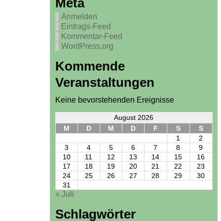
Meta
Anmelden
Eintrags-Feed
Kommentar-Feed
WordPress.org
Kommende
Veranstaltungen
Keine bevorstehenden Ereignisse
August 2026
M
D
M
D
F
S
S
1
2
3
4
5
6
7
8
9
10
11
12
13
14
15
16
17
18
19
20
21
22
23
24
25
26
27
28
29
30
31
« Juli
Schlagwörter