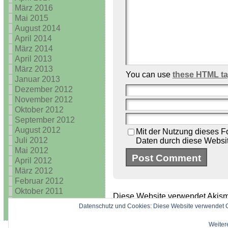
März 2016
Mai 2015
August 2014
April 2014
März 2014
April 2013
März 2013
You can use
these HTML t
Januar 2013
Dezember 2012
November 2012
Oktober 2012
September 2012
August 2012
Mit der Nutzung dieses Fo
Juli 2012
Daten durch diese Websi
Mai 2012
April 2012
März 2012
Februar 2012
Oktober 2011
Diese Website verwendet Akism
August 2011
verarbeitet werden.
Datenschutz und Cookies: Diese Website verwendet C
Weitere