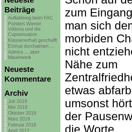
Neueste
Beiträge
zum Eingang
Auftaktsieg beim FAC
man sich de
Polsters Wiener
Viktoria und die
Cupsensation
morbiden C
Klassenerhalt geschafft
Einmal durchatmen …
nicht entzieh
Admira … aber
Mauerwerk
Nähe zum
Neueste
Zentralfriedh
Kommentare
etwas abfarb
Archiv
umsonst hört
Juli 2019
Mai 2019
der Pausen
Oktober 2018
März 2018
Februar 2018
die Worte
April 2017