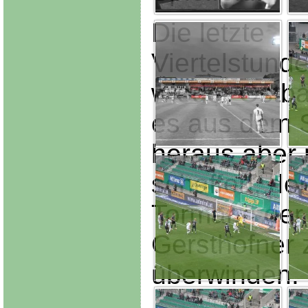
Die letzte
Viertelstund
wieder Ostba
es aus dem S
heraus aber 
schaffen, de
Tormann der
Gersthofner 
überwinden.