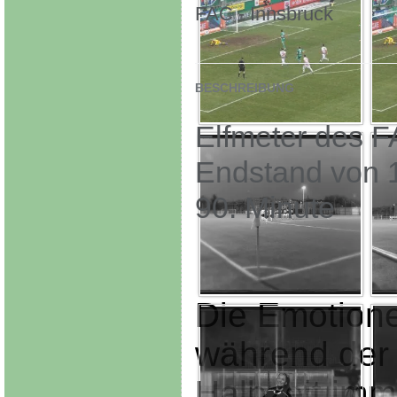
FAC - Innsbruck
BESCHREIBUNG
Elfmeter des 
Endstand von 1
90. Minute
Die Emotion
während der
Halbzeit imm