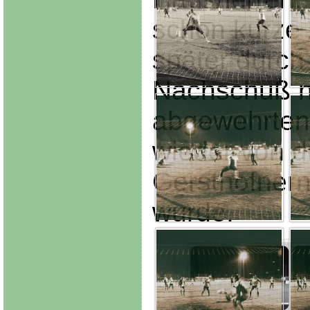
schon kurze 
später durch
Nachschuß 
abgewehrten 
wieder von 
Gersthofnern 
wurde.