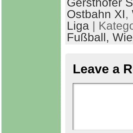
Gersthofer 
Ostbahn XI
,
Liga
| Katego
Fußball,
Wie
Leave a R