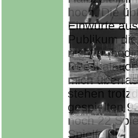
hoch. Die üb
Einwürfe au
Publikum di
nicht unbedi
Deeskalation
mich überra
stehen trotz
gespielten 9
noch 22 Spie
Spielfeld!