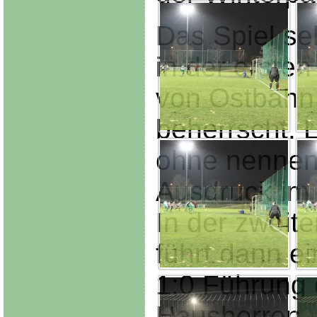
Das Spiel sel
in der ersten
von Ostbahn
beherrscht. 
ohne nennen
Ausdruck im 
In der zweite
führt dann ei
1:0 Führung 
Hausherren, 